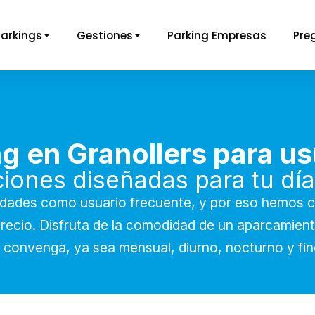
Parkings
Gestiones
Parking Empresas
Pre
g en Granollers para us
iones diseñadas para tu día
dades como usuario frecuente, y por eso hemos 
precio. Disfruta de la comodidad de un aparcamient
s te convenga, ya sea mensual, diurno, nocturno y f