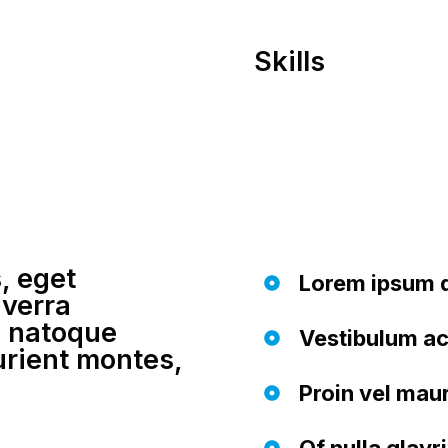
Skills
, eget
Lorem ipsum d
iverra
s natoque
Vestibulum ac
urient montes,
Proin vel mau