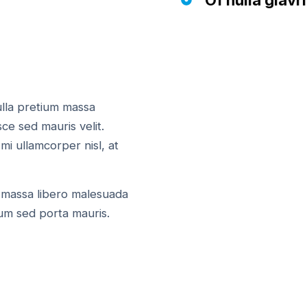
Of nulla glavr
ulla pretium massa
e sed mauris velit.
 mi ullamcorper nisl, at
massa libero malesuada
ulum sed porta mauris.