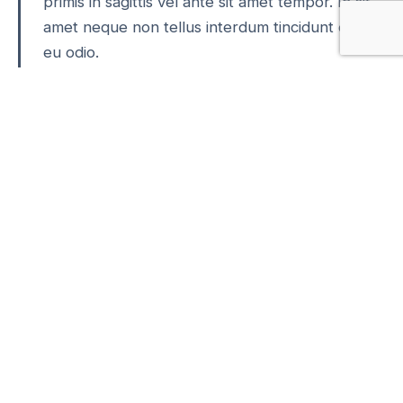
primis in sagittis vel ante sit amet tempor. In sit
amet neque non tellus interdum tincidunt eget
eu odio.
3. Consectetur sit amet pretium eu
ante
At posuere est! Aenean urna urna, semper sed
consectetur sit amet, pretium eu ante. Interdum
et malesuada fames ac ante ipsum primis in
faucibus. Aenean urna urna, semper sed
consectetur sit amet, pretium eu ante.
Conclusion
Aenean urna urna – semper sed consectetur sit
amet, pretium eu ante. Nulla et consectetur ligula,
ut fringilla velit. Interdum et malesuada fames ac
ante ipsum primis in faucibus. Nulla sagittis vel ante
sit amet tempor. In sit amet neque non tellus