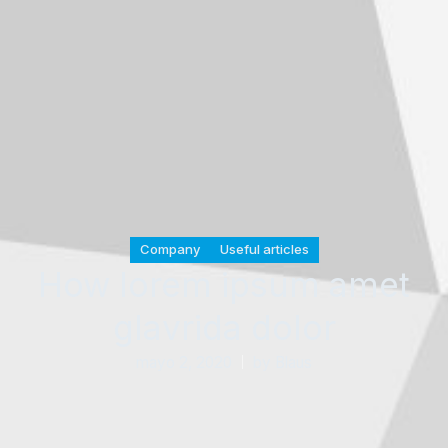
Company
Useful articles
How lorem ipsum amet
glavrida dolor
mayo 2, 2020
by
Blaus