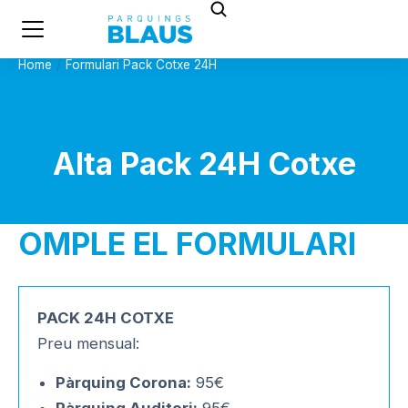
Home
Formulari Pack Cotxe 24H
You are here:
Alta Pack 24H Cotxe
OMPLE EL FORMULARI
PACK 24H COTXE
Preu mensual:
Pàrquing Corona:
95€