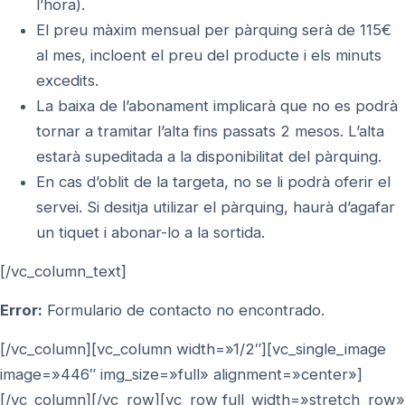
l’hora).
El preu màxim mensual per pàrquing serà de 115€
al mes, incloent el preu del producte i els minuts
excedits.
La baixa de l’abonament implicarà que no es podrà
tornar a tramitar l’alta fins passats 2 mesos. L’alta
estarà supeditada a la disponibilitat del pàrquing.
En cas d’oblit de la targeta, no se li podrà oferir el
servei. Si desitja utilizar el pàrquing, haurà d’agafar
un tiquet i abonar-lo a la sortida.
[/vc_column_text]
Error:
Formulario de contacto no encontrado.
[/vc_column][vc_column width=»1/2″][vc_single_image
image=»446″ img_size=»full» alignment=»center»]
[/vc_column][/vc_row][vc_row full_width=»stretch_row»