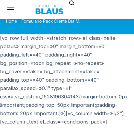
Home
Formulario Pack Cliente Día M…
You are here:
[vc_row full_width=»stretch_row» el_class=»alta-
pblaus» margin_top=»0″ margin_bottom=»0″
padding_left=»40″ padding_right=»40″
bg_position=»top» bg_repeat=»no-repeat»
bg_cover=»false» bg_attachment=»false»
padding_top=»40″ padding_bottom=»40″
parallax_speed=»0.1″ type=»1″
css=».vc_custom_1528196304143{margin-bottom: 0px
!important;padding-top: 50px !important;padding-
bottom: 20px !important;}»][vc_column width=»1/2″]
[vc_column_text el_class=»condicions-pack»]