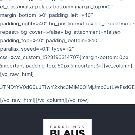
el_class=»alta-pblaus-bottom» margin_top=»0″
margin_bottom=»0″ padding_left=»40″
padding_right=»40″ bg_position=»top» bg_repeat=»no-
repeat» bg_cover=»false» bg_attachment=»false»
padding_top=»40″ padding_bottom=»40″
parallax_speed=»0.1″ type=»2″
css=».vc_custom_1528196314707{margin-bottom: 0px
!important;padding-top: 50px !important;}»][vc_column]
[vc_raw_html]
JTNDYnV0dG9uJTIwY2xhc3MlM0QlMjJmb3JtLWFsdGE
[/vc_raw_html][/vc_column][/vc_row]