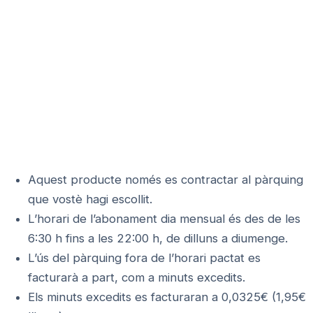
Si ja és client i desitja contractar
algun altre PACK DIA MENSUAL,
ompli aquest formulari
Li recordem que el preu mensual serà de:
ESTACIÓ-ATENEA: 55€, ESCOLAPI: 68€,
AUDITORI: 68€, CORONA: 68€
Es facturarà de manera independent per
cada pack que contracti.
Aquest producte només es contractar al pàrquing
que vostè hagi escollit.
L’horari de l’abonament dia mensual és des de les
6:30 h fins a les 22:00 h, de dilluns a diumenge.
L’ús del pàrquing fora de l’horari pactat es
facturarà a part, com a minuts excedits.
Els minuts excedits es facturaran a 0,0325€ (1,95€